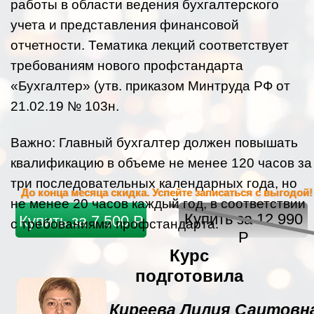
работы в области ведения бухгалтерского
учета и представления финансовой
отчетности. Тематика лекций соответствует
требованиям нового профстандарта
«Бухгалтер» (утв. приказом Минтруда РФ от
21.02.19 № 103н.
Важно:
Главный бухгалтер должен повышать
квалификацию в объеме не менее 120 часов за
три последовательных календарных года, но
До конца месяца скидка. Успейте записаться с выгодой!
не менее 20 часов каждый год, в соответствии
Купить за 12 990
Купить за 7 500 Р
с требованиями профстандарта.
Р
Курс
подготовила
Киреева Лилия Саитовн