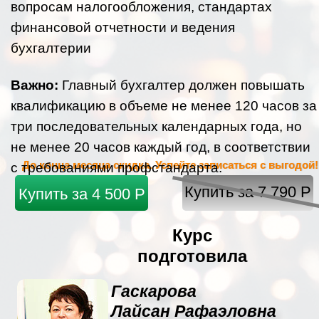
вопросам налогообложения, стандартах
финансовой отчетности и ведения
бухгалтерии
Важно:
Главный бухгалтер должен повышать
квалификацию в объеме не менее 120 часов за
три последовательных календарных года, но
не менее 20 часов каждый год, в соответствии
До конца месяца скидка. Успейте записаться с выгодой!
с требованиями профстандарта.
Купить за 7 790 Р
Купить за 4 500 Р
Курс
подготовила
Гаскарова
Лайсан Рафаэловна